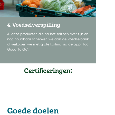
4. Voedselverspilling
Al onze producten die na het seizoen over zijn en
nog houdbaar schenken we aan de Voedselbank
of verkopen we met grote korting via de app ‘Too
Good To Go’.
:
Certificeringen
Goede doelen