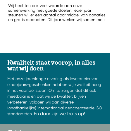
Wij hechten ook veel waarde aan onze
samenwerking met goede doelen. Ieder jaar
steunen wij er een aantal door middel van donaties
en gratis producten.
Dit jaar werken wij samen met:
Kwaliteit staat voorop, in alles
wat wij doen
Met onze jarenlange ervaring als leverancier van
eindejaars-geschenken hebben wij kwaliteit hoog
in het vaandel staan. Om te zorgen dat dit ook
meetbaar is en dat wij de kwaliteit blijven
verbeteren, voldoen wij aan diverse
(onafhankelijke) internationaal geaccepteerde ISO
En daar zijn we trots op!
standaarden.