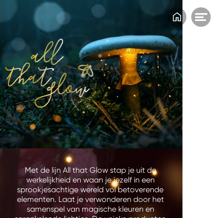
Home
Me
op
Met de lijn All that Glow stap je uit de 
werkelijkheid en waan je jezelf in een 
sprookjesachtige wereld vol betoverende 
elementen. Laat je verwonderen door het 
samenspel van magische kleuren en 